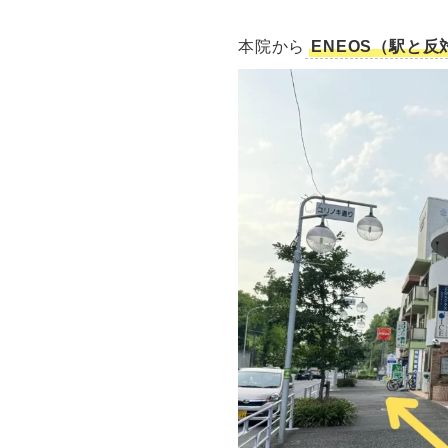
本院から
ENEOS（駅と反