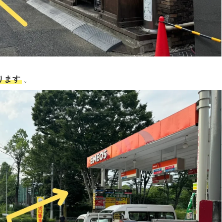
ります
。