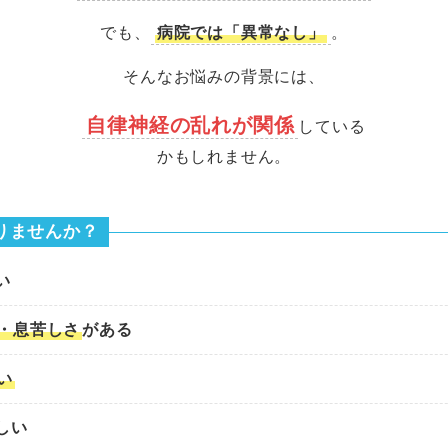
でも、
病院では「異常なし」
。
そんなお悩みの背景には、
自律神経の乱れが関係
している
かもしれません。
りませんか？
い
・息苦しさ
がある
い
しい