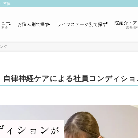
・整体
ニュー
院紹介・ア
お悩み別で探す
ライフステージ別で探す
・料金
店舗情
ング
｜自律神経ケアによる社員コンディショ