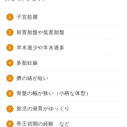
子宮筋腫
前置胎盤や低置胎盤
羊水過少や羊水過多
多胎妊娠
臍の緒が短い
骨盤の幅が狭い（小柄な体型）
胎児の発育がゆっくり
帝王切開の経験 など