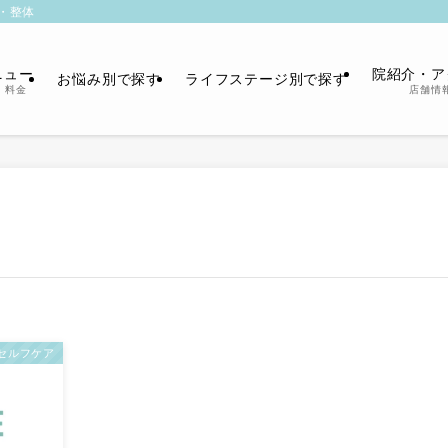
・整体
ニュー
院紹介・ア
お悩み別で探す
ライフステージ別で探す
・料金
店舗情
セルフケア