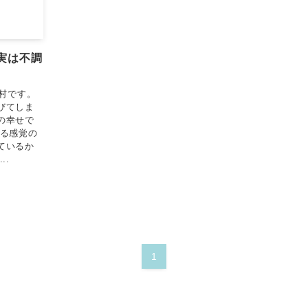
実は不調
多村です。
びてしま
の幸せで
する感覚の
ているか
..
1