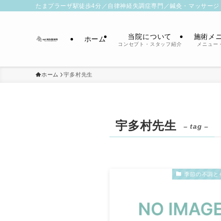
たまプラーザ駅徒歩4分／自律神経失調症専門／鍼灸・マッサージ
当院について
施術メ
ホーム
コンセプト・スタッフ紹介
メニュー
ホーム
宇多村先生
宇多村先生
– tag –
季節の不調と