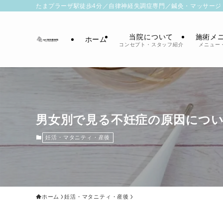
たまプラーザ駅徒歩4分／自律神経失調症専門／鍼灸・マッサージ
当院について
施術メ
ホーム
コンセプト・スタッフ紹介
メニュー
男女別で見る不妊症の原因につ
妊活・マタニティ・産後
ホーム
妊活・マタニティ・産後