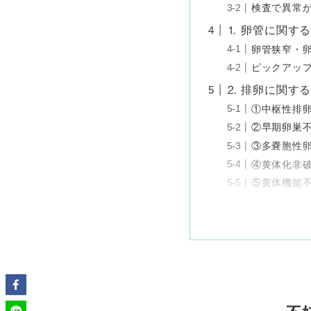
検査で異常
⒈ 卵管に関す
卵管狭窄・
ピックアッ
⒉ 排卵に関す
①中枢性排
②早期卵巣
③多嚢胞性卵
④黄体化非
⑤黄体機能