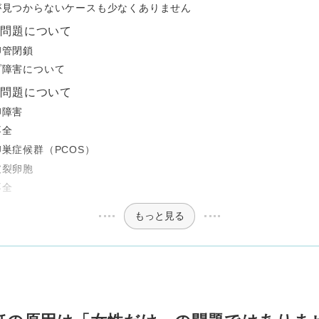
が見つからないケースも少なくありません
る問題について
卵管閉鎖
プ障害について
る問題について
卵障害
不全
巣症候群（PCOS）
破裂卵胞
不全
もっと見る