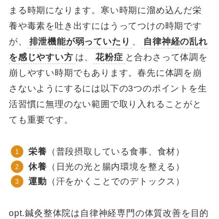
まる時期になります。寒い時期に溜め込んだ栄
養や毒素を吐き出すにはうってつけの時期です
が、
排泄機能が弱っていたり
、
自律神経の乱れ
を感じやすい方
は、
花粉症
と合わさって体調を
崩しやすい時期でもあります。春先に体調を崩
さないようにするには以下の3つのポイントを生
活習慣に無理のない範囲で取り入れることがと
ても重要です。
栄養
（普段摂取している食事、食材）
休養
（日光の光と腸内環境を整える）
運動
（汗をかくことでのデトックス）
opt.鍼灸整体院は自律神経専門の体質改善を目的