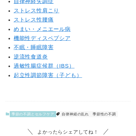
自律神経失調症
ストレス性肩こり
ストレス性腰痛
めまい・
メニエール
病
機能性ディスペプシア
不眠・睡眠障害
逆流性食道炎
過敏性腸症候群（IBS）
起立性調節障害（子ども）
季節の不調とセルフケア
自律神経の乱れ
季節性の不調
よかったらシェアしてね！