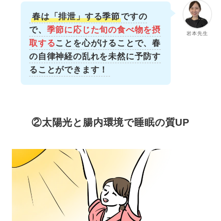
春は「排泄」する季節
ですの
で、
季節に応じた旬の食べ物を摂
岩本先生
取する
ことを心がけることで、春
の自律神経の乱れを未然に予防す
ることができます！
②太陽光と腸内環境で睡眠の質UP